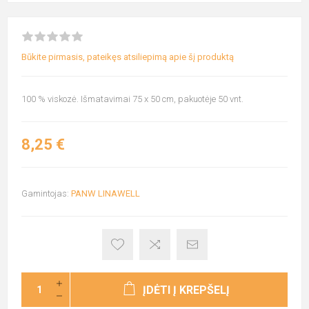
Būkite pirmasis, pateikęs atsiliepimą apie šį produktą
100 % viskozė. Išmatavimai 75 x 50 cm, pakuotėje 50 vnt.
8,25 €
Gamintojas:
PANW LINAWELL
ĮDĖTI Į KREPŠELĮ