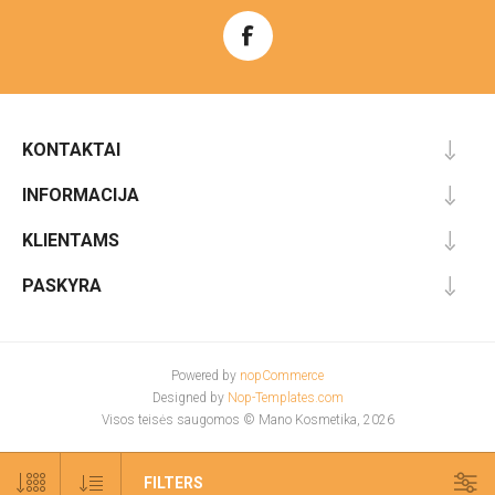
KONTAKTAI
INFORMACIJA
KLIENTAMS
PASKYRA
Powered by
nopCommerce
Designed by
Nop-Templates.com
Visos teisės saugomos © Mano Kosmetika, 2026
FILTERS