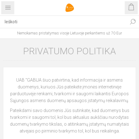
Nemokamas pristatymas visoje Lietuvoje perkantiems už 70 Eur
PRIVATUMO POLITIKA
UAB "GABIJA šiuo patvirtina, kad informacija ir asmens
duomenys, kuriuos Jūs pateikėte įmonės internetinėje
parduotuvėje renkami, tvarkomi ir saugomi laikantis Europos
Sąjungos asmens duomenų apsaugos įstatymų reikalavimų.
Pateikdami savo duomenis Jūs sutinkate, kad duomenys bus
tvarkomi ir saugomi tol, kol bus aktualus aukščiau nurodytas
duomenų tvarkymo tikslas, o atitinkamų įstatymų numatytais
atvejais po pirminio tvarkymo tol, kol bus reikalinga.