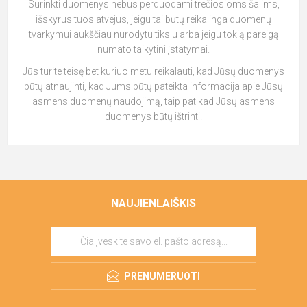
Surinkti duomenys nebus perduodami trečiosioms šalims,
išskyrus tuos atvejus, jeigu tai būtų reikalinga duomenų
tvarkymui aukščiau nurodytu tikslu arba jeigu tokią pareigą
numato taikytini įstatymai.
Jūs turite teisę bet kuriuo metu reikalauti, kad Jūsų duomenys
būtų atnaujinti, kad Jums būtų pateikta informacija apie Jūsų
asmens duomenų naudojimą, taip pat kad Jūsų asmens
duomenys būtų ištrinti.
NAUJIENLAIŠKIS
PRENUMERUOTI