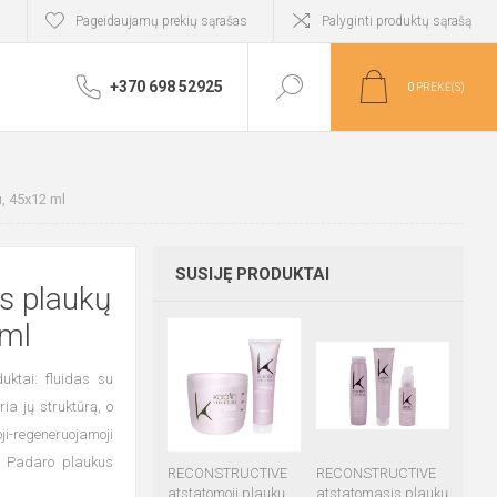
i
Pageidaujamų prekių sąrašas
Palyginti produktų sąrašą
+370 698 52925
0
PREKĖ(S)
, 45x12 ml
SUSIJĘ PRODUKTAI
s plaukų
 ml
duktai: fluidas su
ia jų struktūrą, o
ji-regeneruojamoji
. Padaro plaukus
RECONSTRUCTIVE
RECONSTRUCTIVE
atstatomoji plaukų
atstatomasis plaukų