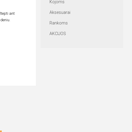
Kojoms
Aksesuarai
žtepti ant
ndeniu.
Rankoms
AKCIJOS