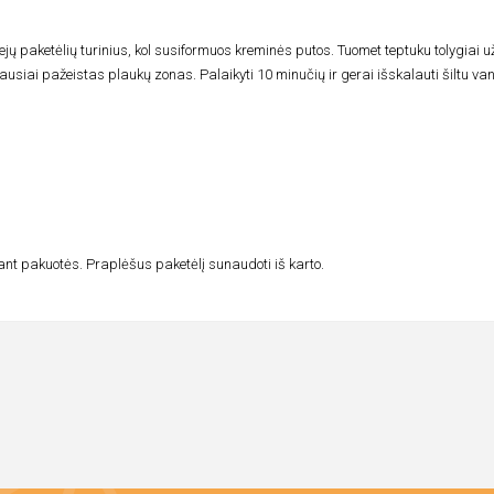
jų paketėlių turinius, kol susiformuos kreminės putos. Tuomet teptuku tolygiai u
usiai pažeistas plaukų zonas. Palaikyti 10 minučių ir gerai išskalauti šiltu va
ant pakuotės. Praplėšus paketėlį sunaudoti iš karto.