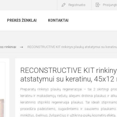
Registruotis
Prisijungt
PREKĖS ŽENKLAI
KONTAKTAI
os rinkiniai
RECONSTRUCTIVE KIT rinkinys plaukų atstatymui su keratinu
RECONSTRUCTIVE KIT rinkiny
atstatymui su keratinu, 45x12
Preparatų rinkinys plaukų regeneracijai – tai 2 skirtingi pro
keratinu ir makadamijų riešutų aliejumi drėkina plaukus ir atkur
keratininis stipriklis regeneruoja plaukus. Tai ideali stiprinamo
procedūra pažeistiems, sugadintiems ir sausiems plaukams
minkštus, švelnius, žvilgančius ir užtikrina puikų kosmetinį efektą.