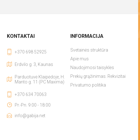
KONTAKTAI
INFORMACIJA
Svetainės struktūra
+370 698 52925
Apie mus
Erdvilo g. 3, Kaunas
Naudojimosi taisyklės
Prekių grąžinimas. Rekvizitai
Parduotuvė Klaipėdoje, H.
Manto g. 11 (PC Maxima)
Privatumo politika
+370 634 70063
Pr.-Pn. 9:00 - 18:00
info@gabija.net