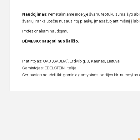
Naudojimas
: nemetaliniame indelyje švariu teptuku sumaišyti abie
švarių, rankšluosčiu nusausintų plaukų, įmasažuojant mišinį į labia
Profesionaliam naudojimui.
DĖMESIO: saugoti nuo šalčio.
Platintojas: UAB „GABIJA“, Erdvilo g. 3, Kaunas, Lietuva
Gamintojas: EDELSTEIN, Italija
Geriausias naudoti iki: gaminio gamybinės partijos Nr. nurodytas 