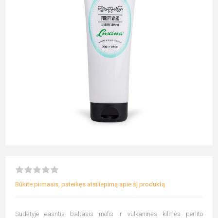
Būkite pirmasis, pateikęs atsiliepimą apie šį produktą
Sudėtyje easntis baltasis molis ir vulkaninės kilmės perlito