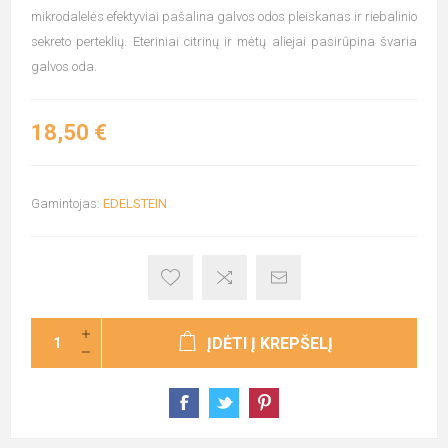
mikrodalelės efektyviai pašalina galvos odos pleiskanas ir riebalinio
sekreto perteklių. Eteriniai citrinų ir mėtų aliejai pasirūpina švaria
galvos oda.
18,50 €
Gamintojas:
EDELSTEIN
ĮDĖTI Į KREPŠELĮ