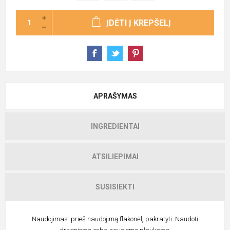
ĮDĖTI Į KREPŠELĮ
APRAŠYMAS
INGREDIENTAI
ATSILIEPIMAI
SUSISIEKTI
Naudojimas: prieš naudojimą flakonėlį pakratyti. Naudoti