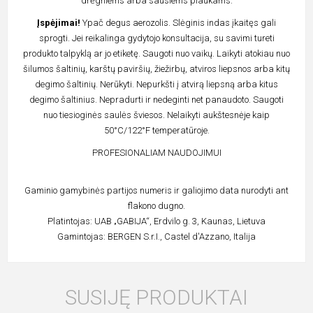
drėgniems arba sausiems plaukams.
Įspėjimai!
Ypač degus aerozolis. Slėginis indas įkaitęs gali
sprogti. Jei reikalinga gydytojo konsultacija, su savimi tureti
produkto talpyklą ar jo etiketę. Saugoti nuo vaikų. Laikyti atokiau nuo
šilumos šaltinių, karštų paviršių, žiežirbų, atviros liepsnos arba kitų
degimo šaltinių. Nerūkyti. Nepurkšti į atvirą liepsną arba kitus
degimo šaltinius. Nepradurti ir nedeginti net panaudoto. Saugoti
nuo tiesioginės saulės šviesos. Nelaikyti aukštesnėje kaip
50°C/122°F temperatūroje.
PROFESIONALIAM NAUDOJIMUI
Gaminio gamybinės partijos numeris ir galiojimo data nurodyti ant
flakono dugno.
Platintojas: UAB „GABIJA“, Erdvilo g. 3, Kaunas, Lietuva
Gamintojas: BERGEN S.r.I., Castel d'Azzano, Italija
SUSIJĘ PRODUKTAI