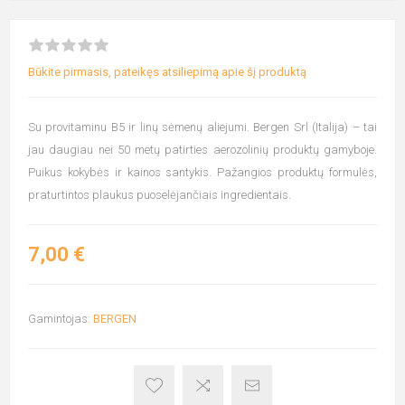
Būkite pirmasis, pateikęs atsiliepimą apie šį produktą
Su provitaminu B5 ir linų sėmenų aliejumi. Bergen Srl (Italija) – tai
jau daugiau nei 50 metų patirties aerozolinių produktų gamyboje.
Puikus kokybės ir kainos santykis. Pažangios produktų formulės,
praturtintos plaukus puoselėjančiais ingredientais.
7,00 €
Gamintojas:
BERGEN