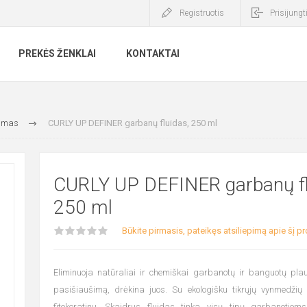
Registruotis
Prisijungt
PREKĖS ŽENKLAI
KONTAKTAI
vimas
CURLY UP DEFINER garbanų fluidas, 250 ml
CURLY UP DEFINER garbanų fl
250 ml
Būkite pirmasis, pateikęs atsiliepimą apie šį p
Eliminuoja natūraliai ir chemiškai garbanotų ir banguotų pla
pasišiaušimą, drėkina juos. Su ekologišku tikrųjų vynmedžių 
fitokeratinu. Skaidrus fluidas tinka visų tipų garbanotiem