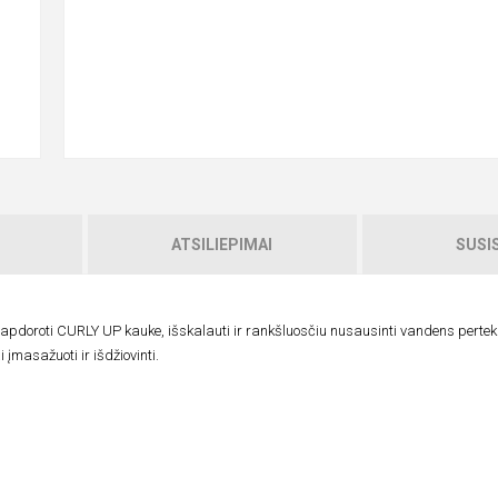
ATSILIEPIMAI
SUSIS
apdoroti CURLY UP kauke, išskalauti ir rankšluosčiu nusausinti vandens pertek
įmasažuoti ir išdžiovinti.