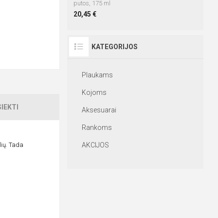
putos, 175 ml
20,45 €
KATEGORIJOS
Plaukams
Kojoms
IEKTI
Aksesuarai
Rankoms
lių. Tada
AKCIJOS