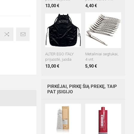
13,00 €
4,40 €
ALTER EGO ITALY
Metaliniai segtukai,
prijuostė, juoda
4 vnt.
13,00 €
5,90 €
PIRKĖJAI, PIRKĘ ŠIĄ PREKĘ, TAIP
PAT ĮSIGIJO