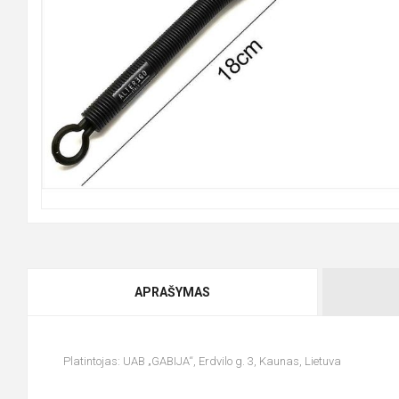
APRAŠYMAS
Platintojas: UAB „GABIJA“, Erdvilo g. 3, Kaunas, Lietuva