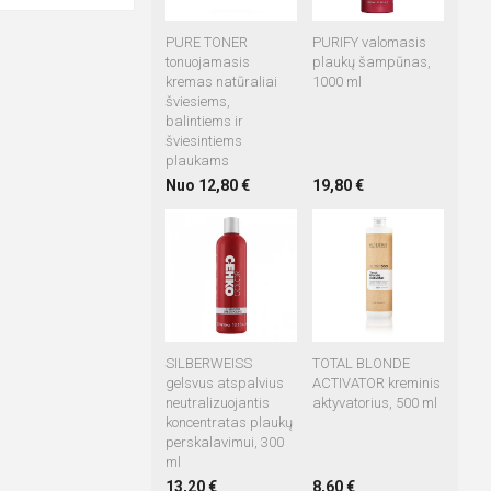
PURE TONER
PURIFY valomasis
tonuojamasis
plaukų šampūnas,
kremas natūraliai
1000 ml
šviesiems,
balintiems ir
šviesintiems
plaukams
Nuo 12,80 €
19,80 €
SILBERWEISS
TOTAL BLONDE
gelsvus atspalvius
ACTIVATOR kreminis
neutralizuojantis
aktyvatorius, 500 ml
koncentratas plaukų
perskalavimui, 300
ml
13,20 €
8,60 €