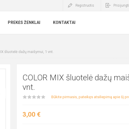
Registruotis
Prisijungt
PREKĖS ŽENKLAI
KONTAKTAI
 šluotelė dažų maišymui, 1 vnt.
COLOR MIX šluotelė dažų mai
vnt.
Būkite pirmasis, pateikęs atsiliepimą apie šį p
3,00 €