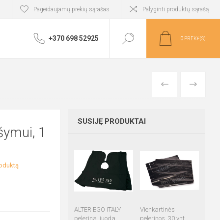
i
Pageidaujamų prekių sąrašas
Palyginti produktų sąrašą
+370 698 52925
0
PREKĖ(S)
ANKSTESNIS
SEKANTIS
SUSIJĘ PRODUKTAI
šymui, 1
roduktą
ALTER EGO ITALY
Vienkartinės
pelerina, juoda
pelerinos, 30 vnt.