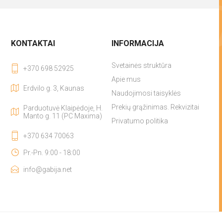
KONTAKTAI
INFORMACIJA
Svetainės struktūra
+370 698 52925
Apie mus
Erdvilo g. 3, Kaunas
Naudojimosi taisyklės
Prekių grąžinimas. Rekvizitai
Parduotuvė Klaipėdoje, H.
Manto g. 11 (PC Maxima)
Privatumo politika
+370 634 70063
Pr.-Pn. 9:00 - 18:00
info@gabija.net